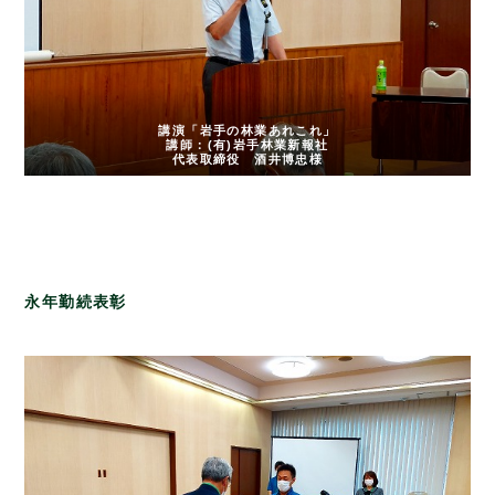
講演「岩手の林業あれこれ」
講師：(有)岩手林業新報社
代表取締役 酒井博忠様
永年勤続表彰