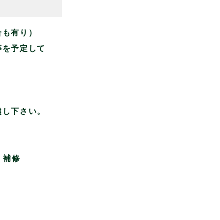
合も有り）
等を予定して
越し下さい。
、補修