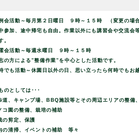
例会活動～毎月第２日曜日 ９時～１５時 （変更の場
参加、途中帰宅も自由。作業以外にも講習会や交流会
す。
曜会活動～毎週水曜日 ９時～１５時
の方による”整備作業”を中心とした活動です。
時でも活動～休園日以外の日、思い立ったら何時でもお
ものとしては･･･
遊歩道、キャンプ場、BBQ施設等とその周辺エリアの整備
キノコ園の整備、栽培の補助
植栽の剪定、保護
園内の清掃、イベントの補助 等々