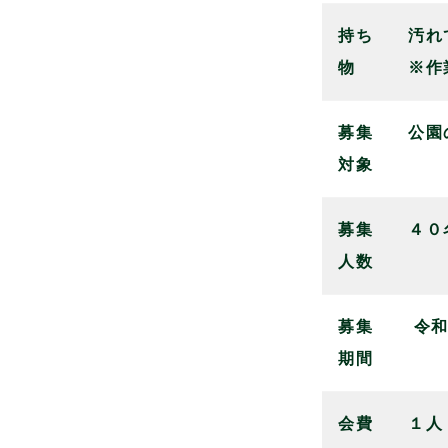
持ち
汚れ
物
※作
募集
公園
対象
募集
４０
人数
募集
令和
期間
会費
１人