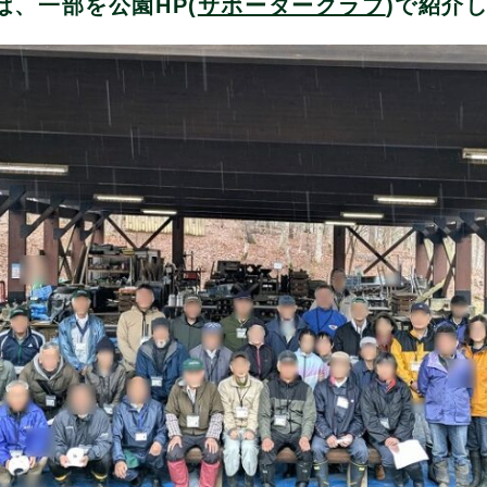
は、一部を公園HP(
サポータークラブ
)で紹介