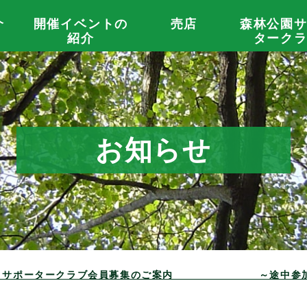
介
開催イベントの
売店
森林公園
紹介
ターク
お知らせ
度 🌳サポータークラブ会員募集のご案内 ～途中参加