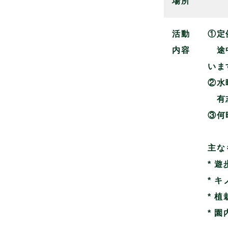
場所
活動
①定
内容
途中
いま
②水
有志
③何
主な
* 
* 
* 
* 