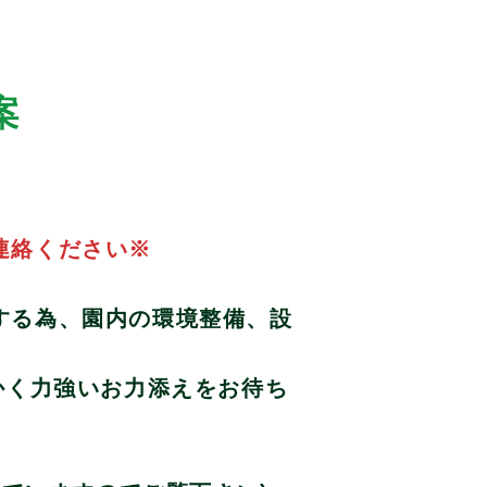
案
連絡ください※
。
する為、園内の環境整備、設
かく力強いお力添えをお待ち