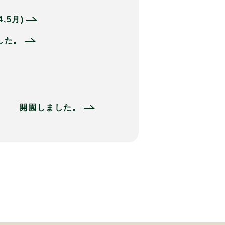
,5月)
した。
した。