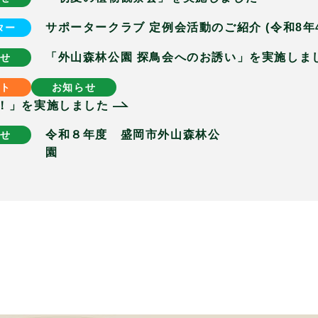
サポータークラブ 定例会活動のご紹介 (令和8年4
ター
「外山森林公園 探鳥会へのお誘い」を実施しま
せ
ト
お知らせ
！」を実施しました
令和８年度 盛岡市外山森林公
せ
園 開園しま